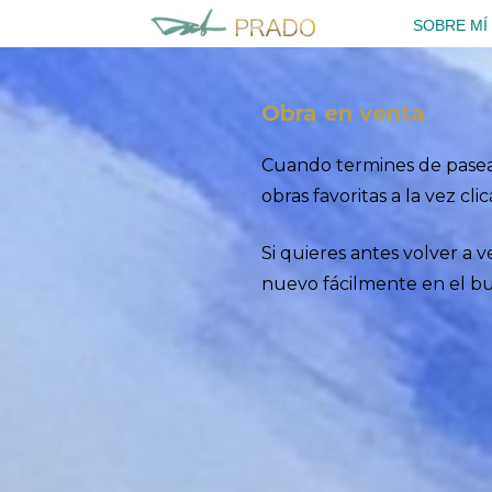
Saltar
SOBRE MÍ
al
contenido
Obra en venta
Cuando termines de paseart
obras favoritas a la vez cl
Si quieres antes volver a v
nuevo fácilmente en el busca