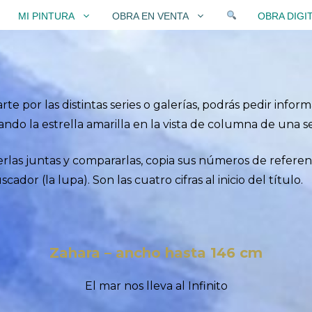
MI PINTURA
OBRA EN VENTA
OBRA DIGI
e por las distintas series o galerías, podrás pedir infor
icando la estrella amarilla en la vista de columna de una s
erlas juntas y compararlas, copia sus números de referenc
dor (la lupa). Son las cuatro cifras al inicio del título.
Zahara – ancho hasta 146 cm
El mar nos lleva al Infinito