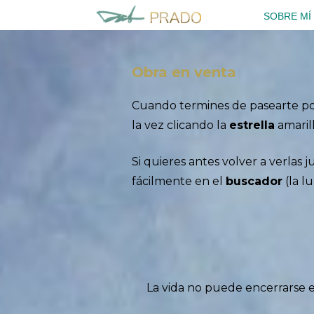
Saltar
SOBRE MÍ
al
contenido
Obra en venta
Cuando termines de pasearte por 
la vez clicando la
estrella
amarill
Si quieres antes volver a verlas 
fácilmente en el
buscador
(la lu
La vida no puede encerrarse e