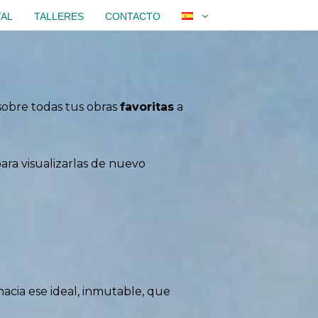
TAL
TALLERES
CONTACTO
 sobre todas tus obras
favoritas
a
ara visualizarlas de nuevo
acia ese ideal, inmutable, que