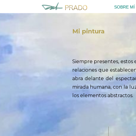
Saltar
SOBRE MÍ
al
contenido
Mi pintura
Siempre presentes, estos e
relaciones que establecen 
abra delante del espectad
mirada humana, con la luz
los elementos abstractos.