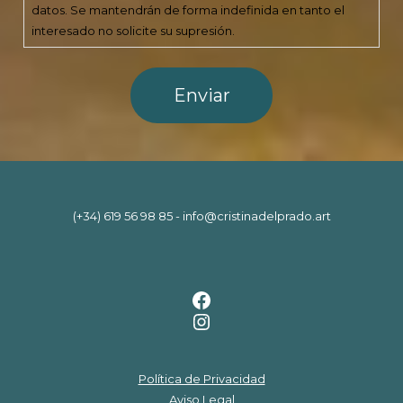
datos. Se mantendrán de forma indefinida en tanto el
interesado no solicite su supresión.
(+34) 619 56 98 85
-
info@cristinadelprado.art
Facebook
Instagram
Política de Privacidad
Aviso Legal