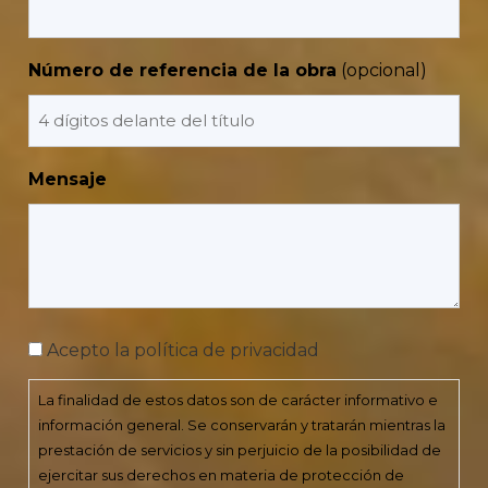
Número de referencia de la obra
Mensaje
Consentimiento
Acepto la política de privacidad
La finalidad de estos datos son de carácter informativo e
información general. Se conservarán y tratarán mientras la
prestación de servicios y sin perjuicio de la posibilidad de
ejercitar sus derechos en materia de protección de