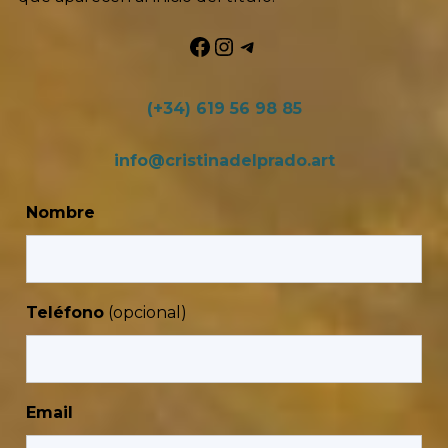
Facebook
Instagram
Telegram
(+34) 619 56 98 85
info@cristinadelprado.art
Nombre
Teléfono
Email