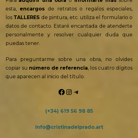
Para
adquirir una obra
o
informarte más
sobre
esta,
encargos
de retratos o regalos especiales,
los
TALLERES
de pintura, etc. utiliza el formulario o
datos de contacto. Estaré encantada de atenderte
personalmente y resolver cualquier duda que
puedas tener.
Para preguntarme sobre una obra, no olvides
copiar su
número de referencia
, los cuatro dígitos
que aparecen al inicio del título.
Facebook
Instagram
Telegram
(+34) 619 56 98 85
info@cristinadelprado.art