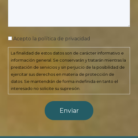
Consentimiento
Acepto la política de privacidad
La finalidad de estos datos son de carácter informativo e
información general. Se conservarán y tratarán mientras la
prestación de servicios y sin perjuicio de la posibilidad de
ejercitar sus derechos en materia de protección de
datos. Se mantendrán de forma indefinida en tanto el
interesado no solicite su supresión.