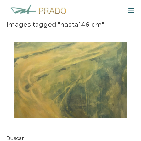
Saltar
M
al
contenido
Images tagged "hasta146-cm"
Buscar